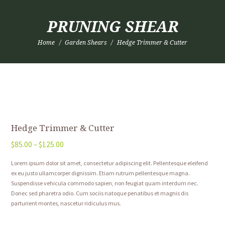
PRUNING SHEAR
Home
Garden Shears
Hedge Trimmer & Cutter
Hedge Trimmer & Cutter
$
85.00
–
$
125.00
Lorem ipsum dolor sit amet, consectetur adipiscing elit. Pellentesque eleifend
ex eu justo ullamcorper dignissim. Etiam rutrum pellentesque magna.
Suspendisse vehicula commodo sapien, non feugiat quam interdum nec.
Donec sed pharetra odio. Cum sociis natoque penatibus et magnis dis
parturient montes, nascetur ridiculus mus.