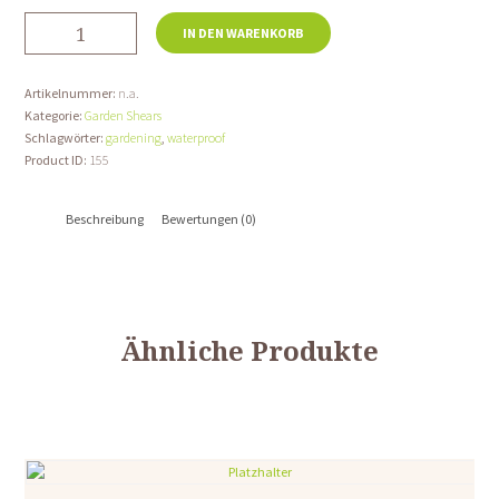
Hedge
IN DEN WARENKORB
Trimmer
&
Cutter
Artikelnummer:
n.a.
Menge
Kategorie:
Garden Shears
Schlagwörter:
gardening
,
waterproof
Product ID:
155
Beschreibung
Bewertungen (0)
Ähnliche Produkte